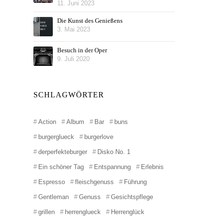
11. Juni 2023
Die Kunst des Genießens
3. Mai 2023
Besuch in der Oper
9. Juli 2020
SCHLAGWÖRTER
Action
Album
Bar
buns
burgerglueck
burgerlove
derperfekteburger
Disko No. 1
Ein schöner Tag
Entspannung
Erlebnis
Espresso
fleischgenuss
Führung
Gentleman
Genuss
Gesichtspflege
grillen
herrenglueck
Herrenglück