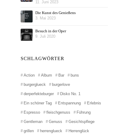
11. Juni 2023
Die Kunst des Genießens
3. Mai 2023
Besuch in der Oper
9. Juli 2020
SCHLAGWÖRTER
Action
Album
Bar
buns
burgerglueck
burgerlove
derperfekteburger
Disko No. 1
Ein schöner Tag
Entspannung
Erlebnis
Espresso
fleischgenuss
Führung
Gentleman
Genuss
Gesichtspflege
grillen
herrenglueck
Herrenglück