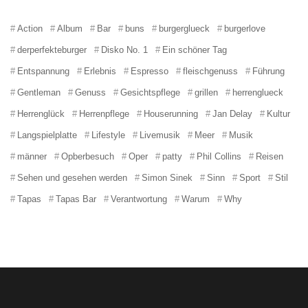
Action
Album
Bar
buns
burgerglueck
burgerlove
derperfekteburger
Disko No. 1
Ein schöner Tag
Entspannung
Erlebnis
Espresso
fleischgenuss
Führung
Gentleman
Genuss
Gesichtspflege
grillen
herrenglueck
Herrenglück
Herrenpflege
Houserunning
Jan Delay
Kultur
Langspielplatte
Lifestyle
Livemusik
Meer
Musik
männer
Opberbesuch
Oper
patty
Phil Collins
Reisen
Sehen und gesehen werden
Simon Sinek
Sinn
Sport
Stil
Tapas
Tapas Bar
Verantwortung
Warum
Why