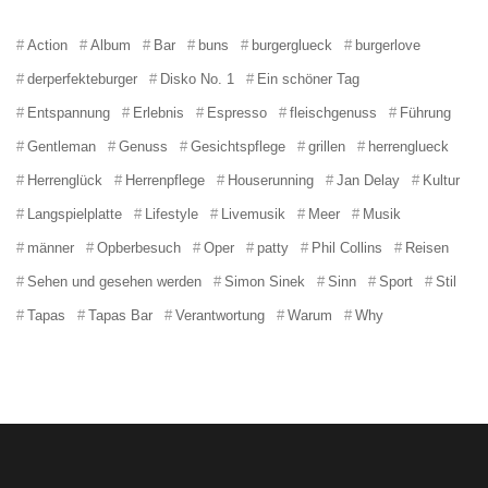
Action
Album
Bar
buns
burgerglueck
burgerlove
derperfekteburger
Disko No. 1
Ein schöner Tag
Entspannung
Erlebnis
Espresso
fleischgenuss
Führung
Gentleman
Genuss
Gesichtspflege
grillen
herrenglueck
Herrenglück
Herrenpflege
Houserunning
Jan Delay
Kultur
Langspielplatte
Lifestyle
Livemusik
Meer
Musik
männer
Opberbesuch
Oper
patty
Phil Collins
Reisen
Sehen und gesehen werden
Simon Sinek
Sinn
Sport
Stil
Tapas
Tapas Bar
Verantwortung
Warum
Why