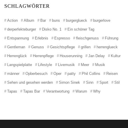
SCHLAGWÖRTER
Action
Album
Bar
buns
burgerglueck
burgerlove
derperfekteburger
Disko No. 1
Ein schöner Tag
Entspannung
Erlebnis
Espresso
fleischgenuss
Führung
Gentleman
Genuss
Gesichtspflege
grillen
herrenglueck
Herrenglück
Herrenpflege
Houserunning
Jan Delay
Kultur
Langspielplatte
Lifestyle
Livemusik
Meer
Musik
männer
Opberbesuch
Oper
patty
Phil Collins
Reisen
Sehen und gesehen werden
Simon Sinek
Sinn
Sport
Stil
Tapas
Tapas Bar
Verantwortung
Warum
Why